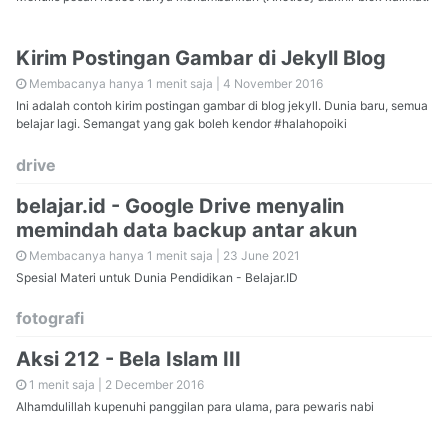
Kirim Postingan Gambar di Jekyll Blog
Membacanya hanya 1 menit saja |
4 November 2016
Ini adalah contoh kirim postingan gambar di blog jekyll. Dunia baru, semua
belajar lagi. Semangat yang gak boleh kendor #halahopoiki
drive
belajar.id - Google Drive menyalin
memindah data backup antar akun
Membacanya hanya 1 menit saja |
23 June 2021
Spesial Materi untuk Dunia Pendidikan - Belajar.ID
fotografi
Aksi 212 - Bela Islam III
1 menit saja |
2 December 2016
Alhamdulillah kupenuhi panggilan para ulama, para pewaris nabi