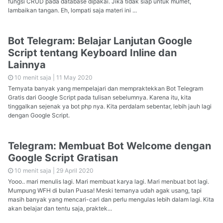
fungsi CRUD pada database dipakai. Jika tidak siap untuk mumet,
lambaikan tangan. Eh, lompati saja materi ini ...
Bot Telegram: Belajar Lanjutan Google
Script tentang Keyboard Inline dan
Lainnya
10 menit saja |
11 May 2020
Ternyata banyak yang mempelajari dan mempraktekkan Bot Telegram
Gratis dari Google Script pada tulisan sebelumnya. Karena itu, kita
tinggalkan sejenak ya bot php nya. Kita perdalam sebentar, lebih jauh lagi
dengan Google Script.
Telegram: Membuat Bot Welcome dengan
Google Script Gratisan
10 menit saja |
29 April 2020
Yooo.. mari menulis lagi. Mari membuat karya lagi. Mari menbuat bot lagi.
Mumpung WFH di bulan Puasa! Meski temanya udah agak usang, tapi
masih banyak yang mencari-cari dan perlu mengulas lebih dalam lagi. Kita
akan belajar dan tentu saja, praktek...