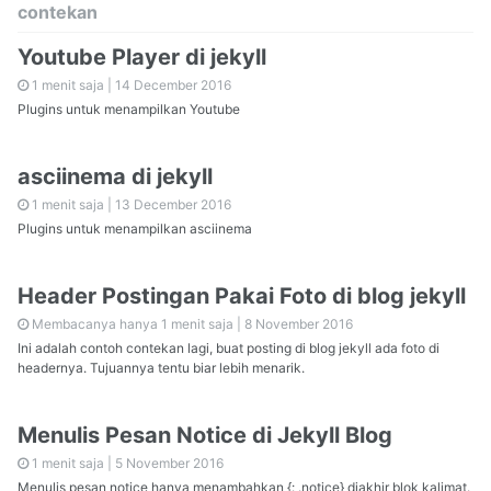
contekan
Youtube Player di jekyll
1 menit saja |
14 December 2016
Plugins untuk menampilkan Youtube
asciinema di jekyll
1 menit saja |
13 December 2016
Plugins untuk menampilkan asciinema
Header Postingan Pakai Foto di blog jekyll
Membacanya hanya 1 menit saja |
8 November 2016
Ini adalah contoh contekan lagi, buat posting di blog jekyll ada foto di
headernya. Tujuannya tentu biar lebih menarik.
Menulis Pesan Notice di Jekyll Blog
1 menit saja |
5 November 2016
Menulis pesan notice hanya menambahkan {: .notice} diakhir blok kalimat.