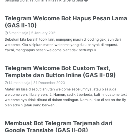
bersama Dora. Ya, dimana kitaa? Kita perlu peta 😂
Telegram Welcome Bot Hapus Pesan Lama
(GAS II-10)
5 menit saja |
5 January 2021
Sebelum kita beralih topik lain, mumpung masih di coding gak jauh dari
welcome. Kita sisipkan materi welcome yang dulu banyak di request.
Yakni, menghapus pesan welcome biar tidak bertumpuk.
Telegram Welcome Bot Custom Text,
Template dan Button Inline (GAS II-09)
14 menit saja |
31 December 2020
Materi ini bisa disebut lanjutan welcome sebelumnya, atau bisa juga
welcome versi library versi 2. Namun, sedikit berbeda, kali ini custome text
welcome nya tidak dibuat di dalam codingan. Namun, bisa di set on the fly
oleh admin (atau yang berwen...
Membuat Bot Telegram Terjemah dari
Google Translate (GAS II-08)