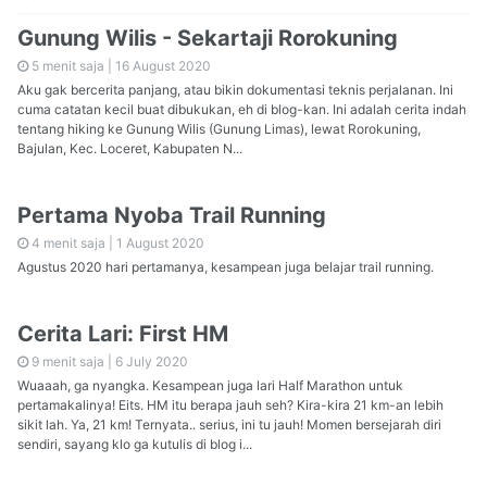
Gunung Wilis - Sekartaji Rorokuning
5 menit saja |
16 August 2020
Aku gak bercerita panjang, atau bikin dokumentasi teknis perjalanan. Ini
cuma catatan kecil buat dibukukan, eh di blog-kan. Ini adalah cerita indah
tentang hiking ke Gunung Wilis (Gunung Limas), lewat Rorokuning,
Bajulan, Kec. Loceret, Kabupaten N...
Pertama Nyoba Trail Running
4 menit saja |
1 August 2020
Agustus 2020 hari pertamanya, kesampean juga belajar trail running.
Cerita Lari: First HM
9 menit saja |
6 July 2020
Wuaaah, ga nyangka. Kesampean juga lari Half Marathon untuk
pertamakalinya! Eits. HM itu berapa jauh seh? Kira-kira 21 km-an lebih
sikit lah. Ya, 21 km! Ternyata.. serius, ini tu jauh! Momen bersejarah diri
sendiri, sayang klo ga kutulis di blog i...