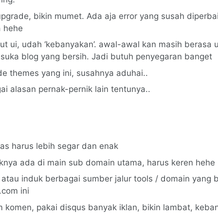
pgrade, bikin mumet. Ada aja error yang susah diperba
a hehe
ut ui, udah ‘kebanyakan’. awal-awal kan masih berasa u
 suka blog yang bersih. Jadi butuh penyegaran banget
de themes yang ini, susahnya aduhai..
i alasan pernak-pernik lain tentunya..
las harus lebih segar dan enak
aknya ada di main sub domain utama, harus keren hehe
 atau induk berbagai sumber jalur tools / domain yang 
com ini
m komen, pakai disqus banyak iklan, bikin lambat, keba