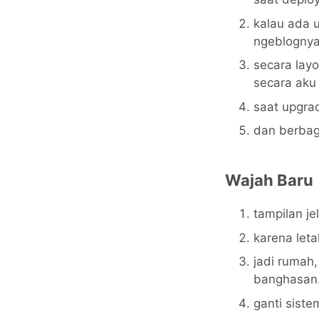
kalau ada u
ngeblogny
secara layo
secara aku
saat upgra
dan berbaga
Wajah Baru
tampilan je
karena let
jadi rumah,
banghasan.
ganti siste