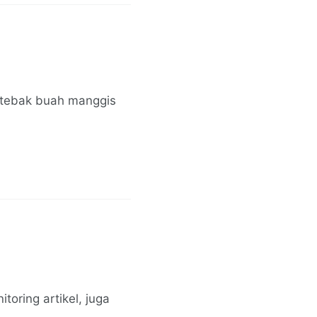
k-tebak buah manggis
toring artikel, juga