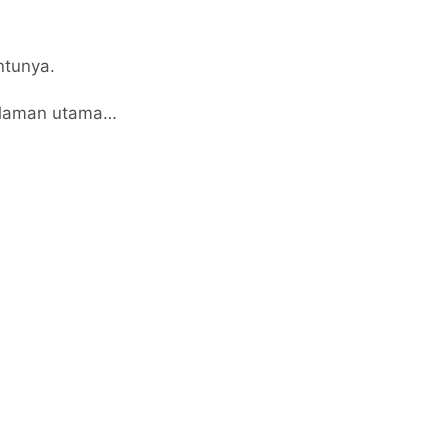
ntunya.
 halaman utama…