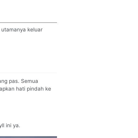
b utamanya keluar
yang pas. Semua
tapkan hati pindah ke
l ini ya.