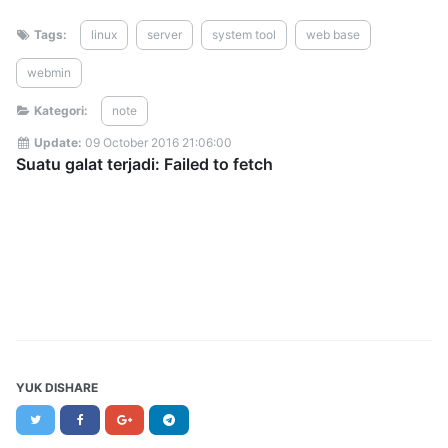
Tags:
linux
server
system tool
web base
webmin
Kategori:
note
Update:
09 October 2016 21:06:00
YUK DISHARE
Twitter
Facebook
Google+
Telegram