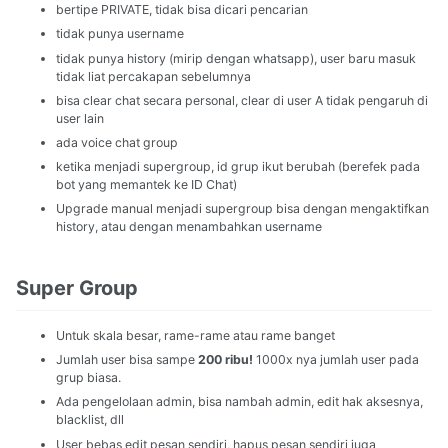
bertipe PRIVATE, tidak bisa dicari pencarian
tidak punya username
tidak punya history (mirip dengan whatsapp), user baru masuk
tidak liat percakapan sebelumnya
bisa clear chat secara personal, clear di user A tidak pengaruh di
user lain
ada voice chat group
ketika menjadi supergroup, id grup ikut berubah (berefek pada
bot yang memantek ke ID Chat)
Upgrade manual menjadi supergroup bisa dengan mengaktifkan
history, atau dengan menambahkan username
Super Group
Untuk skala besar, rame-rame atau rame banget
Jumlah user bisa sampe
200 ribu!
1000x nya jumlah user pada
grup biasa.
Ada pengelolaan admin, bisa nambah admin, edit hak aksesnya,
blacklist, dll
User bebas edit pesan sendiri, hapus pesan sendiri juga