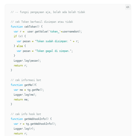
// -- fungsi pengayaan aja, boleh ada boleh tidak
// cek Token berhasil disimpan atau tidak
function
cekToken
()
{
var
r
=
user
.
getValue
(
'
token_
'
+
usernamebot
);
if
(
r
)
{
var
pesan
=
"
Token sudah disimpan: 
"
+
r
;
}
else
{
var
pesan
=
"
Token gagal di simpan.
"
;
}
Logger
.
log
(
pesan
);
return
r
;
}
// cek informasi bot
function
getMe
(){
var
me
=
tg
.
getMe
();
Logger
.
log
(
me
);
return
me
;
}
// cek info hook bot
function
getWebhookInfo
()
{
var
r
=
tg
.
getWebhookInfo
();
Logger
.
log
(
r
);
return
r
;