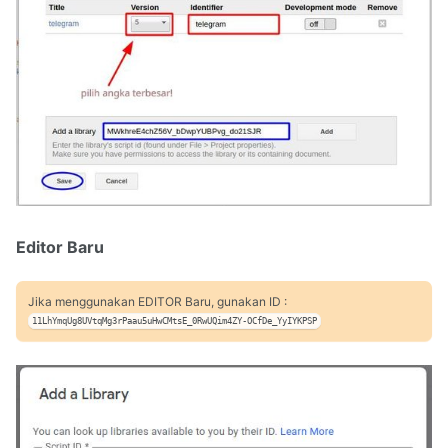
Editor Baru
Jika menggunakan EDITOR Baru, gunakan ID :
11LhYmqUg8UVtqMg3rPaau5uHwCMtsE_0RwUQim4ZY-OCfDe_YyIYKPSP