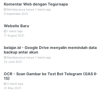
Komentar Web dengan Tegursapa
Membacanya hanya 1 menit saja
9 September 2021
Website Baru
1 menit saja
17 August 2021
belajar.id - Google Drive menyalin memindah data
backup antar akun
Membacanya hanya 1 menit saja
23 June 2021
OCR - Scan Gambar ke Text Bot Telegram (GAS II-
15)
3 menit saja
31 May 2021