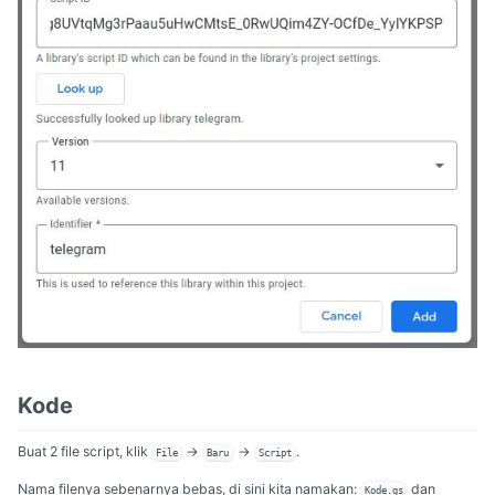
Kode
Buat 2 file script, klik
->
->
.
File
Baru
Script
Nama filenya sebenarnya bebas, di sini kita namakan:
dan
Kode.gs