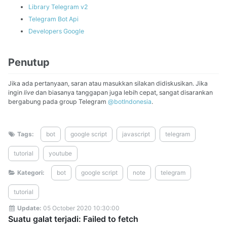
Library Telegram v2
Telegram Bot Api
Developers Google
Penutup
Jika ada pertanyaan, saran atau masukkan silakan didiskusikan. Jika
ingin
live
dan biasanya tanggapan juga lebih cepat, sangat disarankan
bergabung pada group Telegram
@botIndonesia
.
Tags:
bot
google script
javascript
telegram
tutorial
youtube
Kategori:
bot
google script
note
telegram
tutorial
Update:
05 October 2020 10:30:00