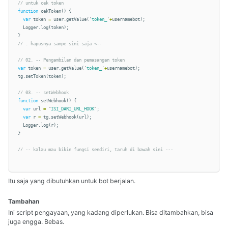
// untuk cek token
function
cekToken
()
{
var
token
=
user
.
getValue
(
'
token_
'
+
usernamebot
);
Logger
.
log
(
token
);
}
// . hapusnya sampe sini saja <--
// 02. -- Pengambilan dan pemasangan token
var
token
=
user
.
getValue
(
'
token_
'
+
usernamebot
);
tg
.
setToken
(
token
);
// 03. -- setWebhook
function
setWebhook
()
{
var
url
=
"
ISI_DARI_URL_HOOK
"
;
var
r
=
tg
.
setWebhook
(
url
);
Logger
.
log
(
r
);
}
// -- kalau mau bikin fungsi sendiri, taruh di bawah sini ---
Itu saja yang dibutuhkan untuk bot berjalan.
Tambahan
Ini script pengayaan, yang kadang diperlukan. Bisa ditambahkan, bisa
juga engga. Bebas.