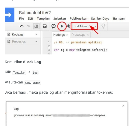
Kemudian di
cek Log
.
Klik
->
Tampilan
Log
Atau tekan
CTRL+Enter
Jika berhasil, maka pada log akan menginformasikan tokenmu: