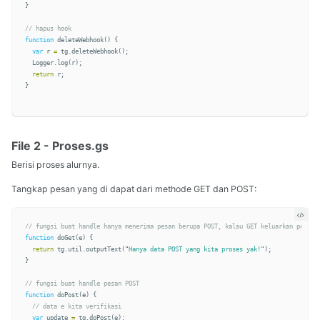
}
// hapus hook
function
deleteWebhook
()
{
var
r
=
tg
.
deleteWebhook
();
Logger
.
log
(
r
);
return
r
;
}
File 2 - Proses.gs
Berisi proses alurnya.
Tangkap pesan yang di dapat dari methode GET dan POST:
// fungsi buat handle hanya menerima pesan berupa POST, kalau GET keluarkan pesan 
function
doGet
(
e
)
{
return
tg
.
util
.
outputText
(
"
Hanya data POST yang kita proses yak!
"
);
}
// fungsi buat handle pesan POST
function
doPost
(
e
)
{
// data e kita verifikasi
var
update
=
tg
.
doPost
(
e
);