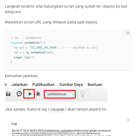
Langkah terakhir, kita hubungkan script yang sudah ter-deploy ke bot
telegram.
Masukkan script URL yang didapat pada saat deploy.
// 03. -- setWebhook
function
setWebhook
()
{
var
url
=
"
ISI_DARI_URL_HOOK
"
;
// <--- masukkan di sini
var
r
=
tg
.
setWebhook
(
url
);
Logger
.
log
(
r
);
}
kemudian jalankan
Jika sukses, maka di log (
) akan tampil seperti ini:
CTR+ENTER