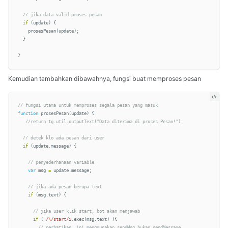
// jika data valid proses pesan
if
(
update
)
{
prosesPesan
(
update
);
}
}
Kemudian tambahkan dibawahnya, fungsi buat memproses pesan
// fungsi utama untuk memproses segala pesan yang masuk
function
prosesPesan
(
update
)
{
//return tg.util.outputText("Data diterima di proses Pesan!");
// detek klo ada pesan dari user
if
(
update
.
message
)
{
// penyederhanaan variable
var
msg
=
update
.
message
;
// jika ada pesan berupa text
if
(
msg
.
text
)
{
// jika user klik start, bot akan menjawab
if
(
/
\/
start/i
.
exec
(
msg
.
text
)
){
// perhatikan, ini menggunakan sendMsg bukan sendMessage        