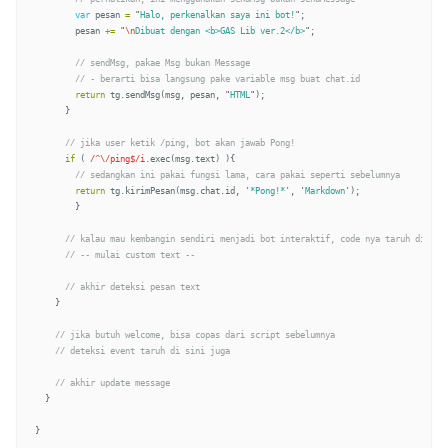
var
pesan
=
"
Halo, perkenalkan saya ini bot!
"
;
pesan
+=
"
\n
Dibuat dengan <b>GAS Lib ver.2</b>
"
;
// sendMsg, pakae Msg bukan Message
// - berarti bisa langsung pake variable msg buat chat.id
return
tg
.
sendMsg
(
msg
,
pesan
,
"
HTML
"
);
}
// jika user ketik /ping, bot akan jawab Pong!
if
(
/^
\/
ping$/i
.
exec
(
msg
.
text
)
){
// sedangkan ini pakai fungsi lama, cara pakai seperti sebelumnya
return
tg
.
kirimPesan
(
msg
.
chat
.
id
,
'
*Pong!*
'
,
'
Markdown
'
);
}
// kalau mau kembangin sendiri menjadi bot interaktif, code nya taruh di baw
// -- mulai custom text --
// akhir deteksi pesan text
}
// jika butuh welcome, bisa copas dari script sebelumnya
// deteksi event taruh di sini juga
// akhir update message
}
}