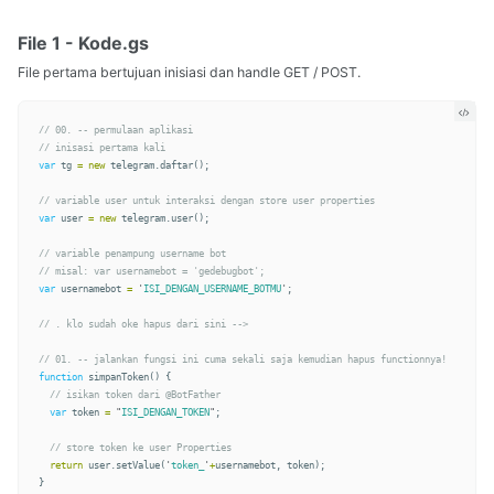
File 1 - Kode.gs
File pertama bertujuan inisiasi dan handle GET / POST.
// 00. -- permulaan aplikasi
// inisasi pertama kali
var
tg
=
new
telegram
.
daftar
();
// variable user untuk interaksi dengan store user properties
var
user
=
new
telegram
.
user
();
// variable penampung username bot
// misal: var usernamebot = 'gedebugbot';
var
usernamebot
=
'
ISI_DENGAN_USERNAME_BOTMU
'
;
// . klo sudah oke hapus dari sini -->
// 01. -- jalankan fungsi ini cuma sekali saja kemudian hapus functionnya!
function
simpanToken
()
{
// isikan token dari @BotFather  
var
token
=
"
ISI_DENGAN_TOKEN
"
;
// store token ke user Properties
return
user
.
setValue
(
'
token_
'
+
usernamebot
,
token
);
}