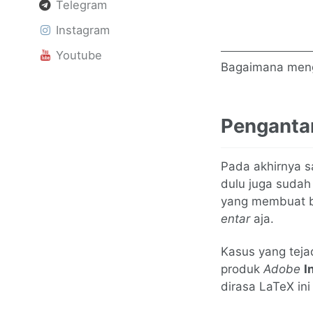
Telegram
Instagram
Youtube
Bagaimana mengin
Penganta
Pada akhirnya sa
dulu juga sudah 
yang membuat b
entar
aja.
Kasus yang teja
produk
Adobe
I
dirasa LaTeX ini