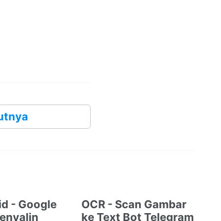
utnya
.id - Google
OCR - Scan Gambar
enyalin
ke Text Bot Telegram