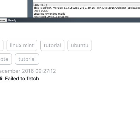
x
linux mint
tutorial
ubuntu
note
tutorial
ecember 2016 09:27:12