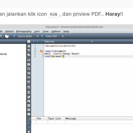
n jalankan klik icon
, dan priview PDF..
Horay
!!
RUN