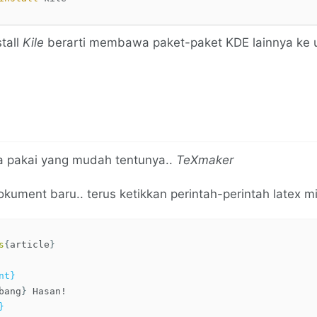
tall
Kile
berarti membawa paket-paket KDE lainnya ke u
a pakai yang mudah tentunya..
TeXmaker
okument baru.. terus ketikkan perintah-perintah latex m
s
{
article
}
nt}
bang
}
}