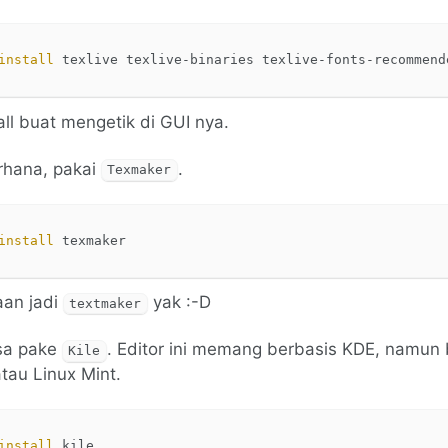
install 
all buat mengetik di GUI nya.
rhana, pakai
.
Texmaker
install 
aan jadi
yak :-D
textmaker
isa pake
. Editor ini memang berbasis KDE, namun 
Kile
tau Linux Mint.
install 