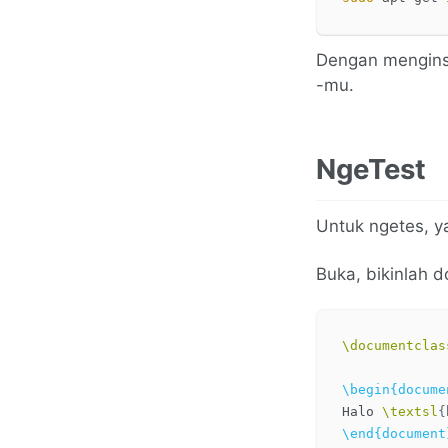
Dengan mengins
-mu.
NgeTest
Untuk ngetes, y
Buka, bikinlah d
\documentclas
\begin{docume
Halo 
\textsl
{
\end{document