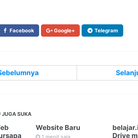
Facebook
Google+
Telegram
Sebelumnya
Selanj
 JUGA SUKA
Web
Website Baru
belajar
ursapa
Drive m
1 menit saja