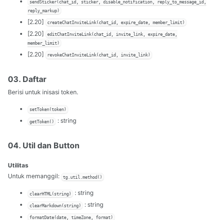
sendSticker(chat_id, sticker, disable_notification, reply_to_message_id,
reply_markup)
[2.20]
createChatInviteLink(chat_id, expire_date, member_limit)
[2.20]
editChatInviteLink(chat_id, invite_link, expire_date,
member_limit)
[2.20]
revokeChatInviteLink(chat_id, invite_link)
03. Daftar
Berisi untuk inisasi token.
setToken(token)
: string
getToken()
04. Util dan Button
Utilitas
Untuk memanggil:
tg.util.method()
: string
clearHTML(string)
: string
clearMarkdown(string)
formatDate(date, timeZone, format)