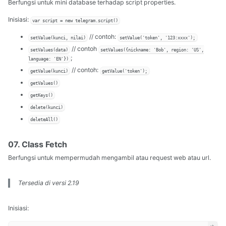
Berfungsi untuk mini database terhadap script properties.
Inisiasi:
var script = new telegram.script()
// contoh:
setValue(kunci, nilai)
setValue('token', '123:xxxx');
// contoh
setValues(data)
setValues({nickname: 'Bob', region: 'US',
;
language: 'EN'})
// contoh:
getValue(kunci)
getValue('token');
getValues()
getKeys()
delete(kunci)
deleteAll()
07. Class Fetch
Berfungsi untuk mempermudah mengambil atau request web atau url.
Tersedia di versi 2.19
Inisiasi: