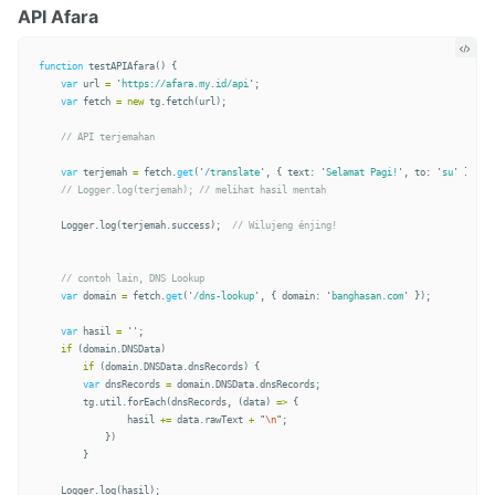
API Afara
function
testAPIAfara
()
{
var
url
=
'
https://afara.my.id/api
'
;
var
fetch
=
new
tg
.
fetch
(
url
);
// API terjemahan
var
terjemah
=
fetch
.
get
(
'
/translate
'
,
{
text
:
'
Selamat Pagi!
'
,
to
:
'
su
'
});
// Logger.log(terjemah); // melihat hasil mentah
Logger
.
log
(
terjemah
.
success
);
// Wilujeng énjing!
// contoh lain, DNS Lookup
var
domain
=
fetch
.
get
(
'
/dns-lookup
'
,
{
domain
:
'
banghasan.com
'
});
var
hasil
=
''
;
if
(
domain
.
DNSData
)
if
(
domain
.
DNSData
.
dnsRecords
)
{
var
dnsRecords
=
domain
.
DNSData
.
dnsRecords
;
tg
.
util
.
forEach
(
dnsRecords
,
(
data
)
=>
{
hasil
+=
data
.
rawText
+
"
\n
"
;
})
}
Logger
.
log
(
hasil
);