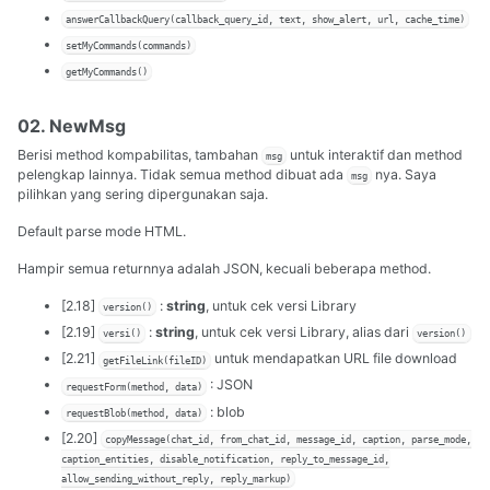
answerCallbackQuery(callback_query_id, text, show_alert, url, cache_time)
setMyCommands(commands)
getMyCommands()
02. NewMsg
Berisi method kompabilitas, tambahan
untuk interaktif dan method
msg
pelengkap lainnya. Tidak semua method dibuat ada
nya. Saya
msg
pilihkan yang sering dipergunakan saja.
Default parse mode HTML.
Hampir semua returnnya adalah JSON, kecuali beberapa method.
[2.18]
:
string
, untuk cek versi Library
version()
[2.19]
:
string
, untuk cek versi Library, alias dari
versi()
version()
[2.21]
untuk mendapatkan URL file download
getFileLink(fileID)
: JSON
requestForm(method, data)
: blob
requestBlob(method, data)
[2.20]
copyMessage(chat_id, from_chat_id, message_id, caption, parse_mode,
caption_entities, disable_notification, reply_to_message_id,
allow_sending_without_reply, reply_markup)