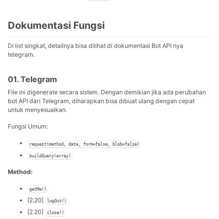
Dokumentasi Fungsi
Di list singkat, detailnya bisa dilihat di dokumentasi Bot API nya
telegram.
01. Telegram
File ini digenerate secara sistem. Dengan demikian jika ada perubahan
bot API dari Telegram, diharapkan bisa dibuat ulang dengan cepat
untuk menyesuaikan.
Fungsi Umum:
request(method, data, form=false, blob=false)
buildQuery(array)
Method:
getMe()
[2.20]
logOut()
[2.20]
close()