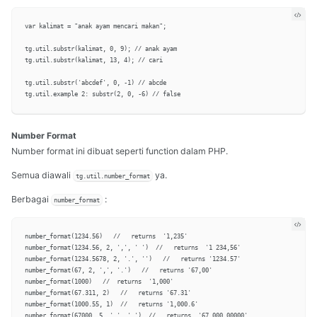
var kalimat = "anak ayam mencari makan";

tg.util.substr(kalimat, 0, 9); // anak ayam

tg.util.substr(kalimat, 13, 4); // cari

tg.util.substr('abcdef', 0, -1) // abcde

Number Format
Number format ini dibuat seperti function dalam PHP.
Semua diawali
ya.
tg.util.number_format
Berbagai
:
number_format
number_format(1234.56)   //   returns  '1,235'

number_format(1234.56, 2, ',', ' ')  //   returns  '1 234,56'

number_format(1234.5678, 2, '.', '')   //   returns '1234.57'

number_format(67, 2, ',', '.')   //   returns '67,00'

number_format(1000)   //  returns  '1,000'

number_format(67.311, 2)   //   returns '67.31'

number_format(1000.55, 1)  //   returns '1,000.6'

number_format(67000, 5, ',', '.')  //   returns  '67.000,00000'
