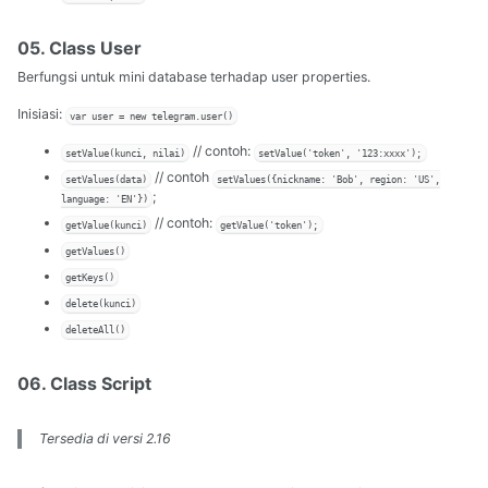
05. Class User
Berfungsi untuk mini database terhadap user properties.
Inisiasi:
var user = new telegram.user()
// contoh:
setValue(kunci, nilai)
setValue('token', '123:xxxx');
// contoh
setValues(data)
setValues({nickname: 'Bob', region: 'US',
;
language: 'EN'})
// contoh:
getValue(kunci)
getValue('token');
getValues()
getKeys()
delete(kunci)
deleteAll()
06. Class Script
Tersedia di versi 2.16