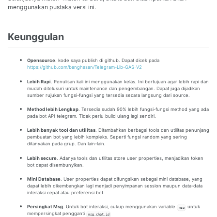
menggunakan pustaka versi ini.
Keunggulan
Opensource
. kode saya publish di github. Dapat dicek pada
https://github.com/banghasan/Telegram-Lib-GAS-V2
Lebih Rapi
. Penulisan kali ini menggunakan kelas. Ini bertujuan agar lebih rapi dan
mudah ditelusuri untuk maintenance dan pengembangan. Dapat juga dijadikan
sumber rujukan fungsi-fungsi yang tersedia secara langsung dari source.
Method lebih Lengkap
. Tersedia sudah 90% lebih fungsi-fungsi method yang ada
pada bot API telegram. Tidak perlu build ulang lagi sendiri.
Lebih banyak tool dan utilitas
. Ditambahkan berbagai tools dan utilitas penunjang
pembuatan bot yang lebih kompleks. Seperti fungsi random yang sering
ditanyakan pada grup. Dan lain-lain.
Lebih secure
. Adanya tools dan utilitas store user properties, menjadikan token
bot dapat disembunyikan.
Mini Database
. User properties dapat difungsikan sebagai mini database, yang
dapat lebih dikembangkan lagi menjadi penyimpanan session maupun data-data
interaksi cepat atau preferensi bot.
Persingkat Msg
. Untuk bot interaksi, cukup menggunakan variable
untuk
msg
mempersingkat pengganti
msg.chat.id