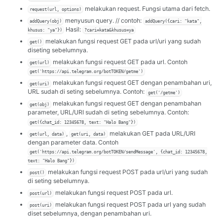
melakukan request. Fungsi utama dari fetch.
request(url, options)
menyusun query. // contoh:
addQuery(obj)
addQuery({cari: "kata",
Hasil:
khusus: "ya"})
?cari=kata&khusus=ya
melakukan fungsi request GET pada url/uri yang sudah
get()
diseting sebelumnya.
melakukan fungsi request GET pada url. Contoh
get(url)
get('https://api.telegram.org/botTOKEN/getme')
melakukan fungsi request GET dengan penambahan uri,
get(uri)
URL sudah di seting sebelumnya. Contoh:
get('/getme')
melakukan fungsi request GET dengan penambahan
get(obj)
parameter, URL/URI sudah di seting sebelumnya. Contoh:
get({chat_id: 12345678, text: "Halo Bang"})
,
melakukan GET pada URL/URI
get(url, data)
get(uri, data)
dengan parameter data. Contoh
get('https://api.telegram.org/botTOKEN/sendMessage', {chat_id: 12345678,
text: "Halo Bang"})
melakukan fungsi request POST pada url/uri yang sudah
post()
di seting sebelumnya.
melakukan fungsi request POST pada url.
post(url)
melakukan fungsi request POST pada url yang sudah
post(uri)
diset sebelumnya, dengan penambahan uri.