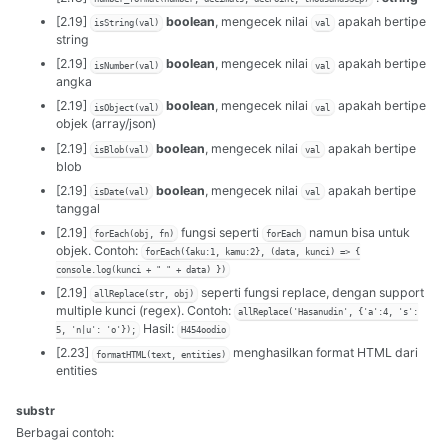
[2.19]
boolean
, mengecek nilai
apakah bertipe
isString(val)
val
string
[2.19]
boolean
, mengecek nilai
apakah bertipe
isNumber(val)
val
angka
[2.19]
boolean
, mengecek nilai
apakah bertipe
isObject(val)
val
objek (array/json)
[2.19]
boolean
, mengecek nilai
apakah bertipe
isBlob(val)
val
blob
[2.19]
boolean
, mengecek nilai
apakah bertipe
isDate(val)
val
tanggal
[2.19]
fungsi seperti
namun bisa untuk
forEach(obj, fn)
forEach
objek. Contoh:
forEach({aku:1, kamu:2}, (data, kunci) => {
console.log(kunci + " " + data) })
[2.19]
seperti fungsi replace, dengan support
allReplace(str, obj)
multiple kunci (regex). Contoh:
allReplace('Hasanudin', {'a':4, 's':
Hasil:
5, 'n|u': 'o'});
H454oodio
[2.23]
menghasilkan format HTML dari
formatHTML(text, entities)
entities
substr
Berbagai contoh: