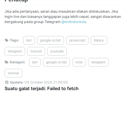
Jika ada pertanyaan, saran atau masukkan silakan didiskusikan. Jika
ingin
live
dan biasanya tanggapan juga lebih cepat, sangat disarankan
bergabung pada group Telegram
@botIndonesia
.
Tags:
bot
google script
javascript
library
telegram
tutorial
youtube
Kategori:
bot
google script
note
telegram
tutorial
Update:
04 October 2020 21:00:00