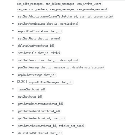
can_edit_messages, can_delete_messages, can_invite_users,
can_restrict_members, can_pin_messages, can_promote_members)
setChatAdministratorCustomTitle(chat_id, user_id, custom_title)
setChatPermissions(chat_id, permissions)
exportChatInviteLink(chat_id)
setChatPhoto(chat_id, photo)
deleteChatPhoto(chat_id)
setChatTitle(chat_id, title)
setChatDescription(chat_id, description)
pinChatMessage(chat_id, message_id, disable_notification)
unpinChatMessage(chat_id)
[2.20]
unpinAllChatMessages(chat_id)
leaveChat(chat_id)
getChat(chat_id)
getChatAdministrators(chat_id)
getChatMembersCount(chat_id)
getChatMember(chat_id, user_id)
setChatStickerSet(chat_id, sticker_set_name)
deleteChatStickerSet(chat_id)