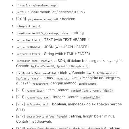
formatString(template, args)
: untuk membuat / generate ID unik
uuID()
[2.09]
: boolean
punyaAkses(array, id)
sleep(milidetik)
: string
timeConverter(UNIX_timestamp, ribuan)
: TEXT (with TEXT HEADER))
outputText(text)
: JSON (with JSON HEADER)
outputJSON(data)
: String (with HTML HEADER)
outputHTML(text)
: JSON, di dalam bot pergunakan yang ini.
outToJSON(data, spasi=2)
Contoh:
tg.kirimPesan(ID, tg.outToJSON(update));
: blob, // Contoh:
textBlob(isiText, namaFile)
textBlob('Hasanudin H
-> hasil:
. Untuk mengirim ke Telegram,
Syafaat', 'nama')
nama.txt
gunakan
dengan method
.
requestForm
sendDocument
[2.11]
: item. Contoh:
random(list)
random(['aku','kamu', 'dia'])
[2.11]
: integer. Contoh:
;
random(min, max)
random(1,100)
[2.17]
:
boolean
, mengecek objek apakah bertipe
isArray(object)
Array
[2.17]
:
string
, length boleh minus.
substr(text, offset, length)
Contoh lihat dibawah.
[2.18]
:
string
number_format(number, decimals, decPoint, thousandsSep)