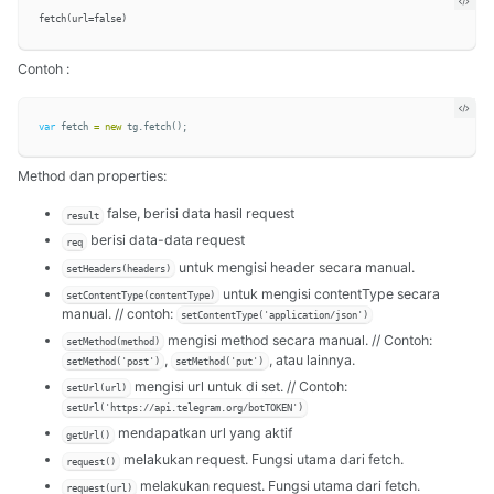
Contoh :
var
fetch
=
new
tg
.
fetch
();
Method dan properties:
false, berisi data hasil request
result
berisi data-data request
req
untuk mengisi header secara manual.
setHeaders(headers)
untuk mengisi contentType secara
setContentType(contentType)
manual. // contoh:
setContentType('application/json')
mengisi method secara manual. // Contoh:
setMethod(method)
,
, atau lainnya.
setMethod('post')
setMethod('put')
mengisi url untuk di set. // Contoh:
setUrl(url)
setUrl('https://api.telegram.org/botTOKEN')
mendapatkan url yang aktif
getUrl()
melakukan request. Fungsi utama dari fetch.
request()
melakukan request. Fungsi utama dari fetch.
request(url)