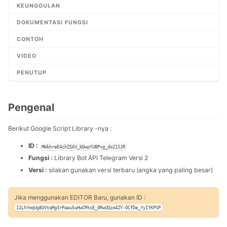
KEUNGGULAN
DOKUMENTASI FUNGSI
CONTOH
VIDEO
PENUTUP
Pengenal
Berikut Google Script Library -nya :
ID :
MWkhreE4chZ56V_bDwpYUBPvg_do21SJR
Fungsi :
Library Bot API Telegram Versi 2
Versi :
silakan gunakan versi terbaru (angka yang paling besar)
Jika menggunakan EDITOR Baru, gunakan ID :
11LhYmqUg8UVtqMg3rPaau5uHwCMtsE_0RwUQim4ZY-OCfDe_YyIYKPSP