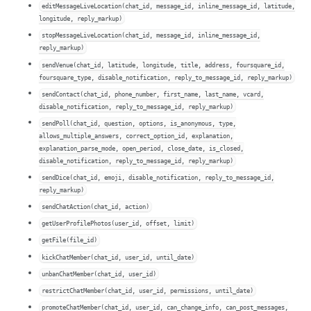
editMessageLiveLocation(chat_id, message_id, inline_message_id, latitude,
longitude, reply_markup)
stopMessageLiveLocation(chat_id, message_id, inline_message_id,
reply_markup)
sendVenue(chat_id, latitude, longitude, title, address, foursquare_id,
foursquare_type, disable_notification, reply_to_message_id, reply_markup)
sendContact(chat_id, phone_number, first_name, last_name, vcard,
disable_notification, reply_to_message_id, reply_markup)
sendPoll(chat_id, question, options, is_anonymous, type,
allows_multiple_answers, correct_option_id, explanation,
explanation_parse_mode, open_period, close_date, is_closed,
disable_notification, reply_to_message_id, reply_markup)
sendDice(chat_id, emoji, disable_notification, reply_to_message_id,
reply_markup)
sendChatAction(chat_id, action)
getUserProfilePhotos(user_id, offset, limit)
getFile(file_id)
kickChatMember(chat_id, user_id, until_date)
unbanChatMember(chat_id, user_id)
restrictChatMember(chat_id, user_id, permissions, until_date)
promoteChatMember(chat_id, user_id, can_change_info, can_post_messages,