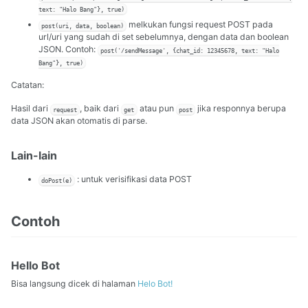
text: "Halo Bang"}, true)
melkukan fungsi request POST pada
post(uri, data, boolean)
url/uri yang sudah di set sebelumnya, dengan data dan boolean
JSON. Contoh:
post('/sendMessage', {chat_id: 12345678, text: "Halo
Bang"}, true)
Catatan:
Hasil dari
, baik dari
atau pun
jika responnya berupa
request
get
post
data JSON akan otomatis di parse.
Lain-lain
: untuk verisifikasi data POST
doPost(e)
Contoh
Hello Bot
Bisa langsung dicek di halaman
Helo Bot!