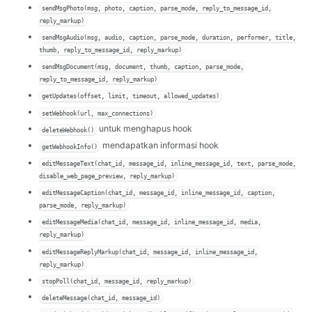
sendMsgPhoto(msg, photo, caption, parse_mode, reply_to_message_id,
reply_markup)
sendMsgAudio(msg, audio, caption, parse_mode, duration, performer, title,
thumb, reply_to_message_id, reply_markup)
sendMsgDocument(msg, document, thumb, caption, parse_mode,
reply_to_message_id, reply_markup)
getUpdates(offset, limit, timeout, allowed_updates)
setWebhook(url, max_connections)
untuk menghapus hook
deleteWebhook()
mendapatkan informasi hook
getWebhookInfo()
editMessageText(chat_id, message_id, inline_message_id, text, parse_mode,
disable_web_page_preview, reply_markup)
editMessageCaption(chat_id, message_id, inline_message_id, caption,
parse_mode, reply_markup)
editMessageMedia(chat_id, message_id, inline_message_id, media,
reply_markup)
editMessageReplyMarkup(chat_id, message_id, inline_message_id,
reply_markup)
stopPoll(chat_id, message_id, reply_markup)
deleteMessage(chat_id, message_id)