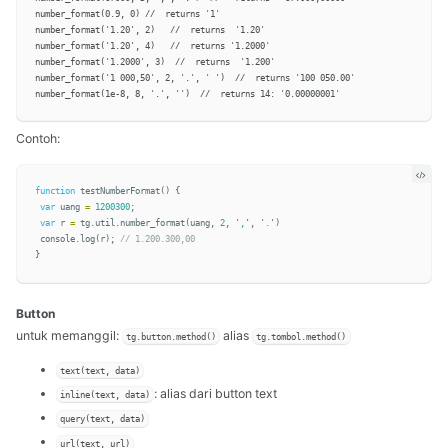
number_format(0.9, 0) //  returns '1'

number_format('1.20', 2)   //  returns  '1.20'

number_format('1.20', 4)   //  returns '1.2000'

number_format('1.2000', 3)  //  returns  '1.200'

number_format('1 000,50', 2, '.', ' ')  //  returns '100 050.00'

Contoh:
function
testNumberFormat
()
{
var
uang
=
1200300
;
var
r
=
tg
.
util
.
number_format
(
uang
,
2
,
'
,
'
,
'
.
'
)
console
.
log
(
r
);
// 1.200.300,00
}
Button
untuk memanggil:
alias
tg.button.method()
tg.tombol.method()
text(text, data)
: alias dari button text
inline(text, data)
query(text, data)
url(text, url)