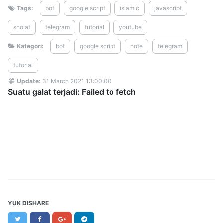
Tags:
bot
google script
islamic
javascript
sholat
telegram
tutorial
youtube
Kategori:
bot
google script
note
telegram
tutorial
Update:
31 March 2021 13:00:00
YUK DISHARE
Twitter
Facebook
Google+
Telegram