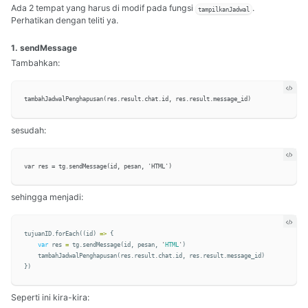
Ada 2 tempat yang harus di modif pada fungsi
.
tampilkanJadwal
Perhatikan dengan teliti ya.
1. sendMessage
Tambahkan:
sesudah:
sehingga menjadi:
tujuanID
.
forEach
((
id
)
=>
{
var
res
=
tg
.
sendMessage
(
id
,
pesan
,
'
HTML
'
)
tambahJadwalPenghapusan
(
res
.
result
.
chat
.
id
,
res
.
result
.
message_id
)
})
Seperti ini kira-kira: