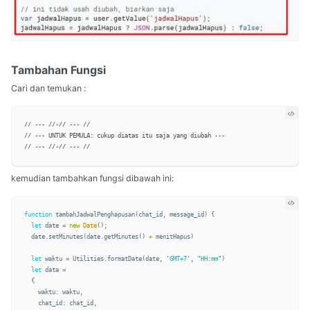
Tambahan Fungsi
Cari dan temukan :
// --- //-// --- // 

// --- UNTUK PEMULA: cukup diatas itu saja yang diubah ---

kemudian tambahkan fungsi dibawah ini:
function
tambahJadwalPenghapusan
(
chat_id
,
message_id
)
{
let
date
=
new
Date
();
date
.
setMinutes
(
date
.
getMinutes
()
+
menitHapus
)
let
waktu
=
Utilities
.
formatDate
(
date
,
'
GMT+7
'
,
"
HH:mm
"
)
let
data
=
{
waktu
:
waktu
,
chat_id
:
chat_id
,