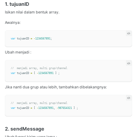
1. tujuanID
Isikan nilai dalam bentuk array.
Awalnya:
var
tujuanID
=
-
1234567891
;
Ubah menjadi :
//  menjadi array, multi grup/channel
var
tujuanID
=
[
-
1234567891
]
;
Jika nanti dua grup atau lebih, tambahkan dibelakangnya:
//  menjadi array, multi grup/channel
var
tujuanID
=
[
-
1234567891
,
-
987654321
]
;
2. sendMessage
Ubah fungsi kirim yang lama :