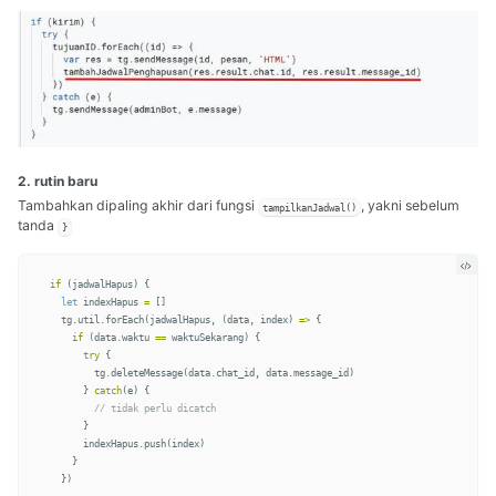
2. rutin baru
Tambahkan dipaling akhir dari fungsi
, yakni sebelum
tampilkanJadwal()
tanda
}
if
(
jadwalHapus
)
{
let
indexHapus
=
[]
tg
.
util
.
forEach
(
jadwalHapus
,
(
data
,
index
)
=>
{
if
(
data
.
waktu
==
waktuSekarang
)
{
try
{
tg
.
deleteMessage
(
data
.
chat_id
,
data
.
message_id
)
}
catch
(
e
)
{
// tidak perlu dicatch
}
indexHapus
.
push
(
index
)
}
})