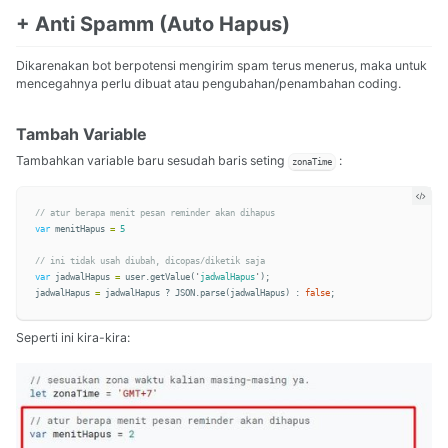
+ Anti Spamm (Auto Hapus)
Dikarenakan bot berpotensi mengirim spam terus menerus, maka untuk
mencegahnya perlu dibuat atau pengubahan/penambahan coding.
Tambah Variable
Tambahkan variable baru sesudah baris seting
:
zonaTime
// atur berapa menit pesan reminder akan dihapus
var
menitHapus
=
5
// ini tidak usah diubah, dicopas/diketik saja
var
jadwalHapus
=
user
.
getValue
(
'
jadwalHapus
'
);
jadwalHapus
=
jadwalHapus
?
JSON
.
parse
(
jadwalHapus
)
:
false
;
Seperti ini kira-kira: