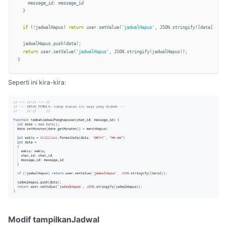
message_id
:
message_id
}
if
(
!
jadwalHapus
)
return
user
.
setValue
(
'
jadwalHapus
'
,
JSON
.
stringify
([
data
]));
jadwalHapus
.
push
(
data
);
return
user
.
setValue
(
'
jadwalHapus
'
,
JSON
.
stringify
(
jadwalHapus
));
}
Seperti ini kira-kira:
Modif tampilkanJadwal