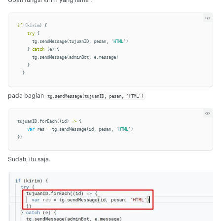
if
(
kirim
)
{
try
{
tg
.
sendMessage
(
tujuanID
,
pesan
,
'
HTML
'
)
}
catch
(
e
)
{
tg
.
sendMessage
(
adminBot
,
e
.
message
)
}
}
pada bagian
tg.sendMessage(tujuanID, pesan, 'HTML')
tujuanID
.
forEach
((
id
)
=>
{
var
res
=
tg
.
sendMessage
(
id
,
pesan
,
'
HTML
'
)
})
Sudah, itu saja.