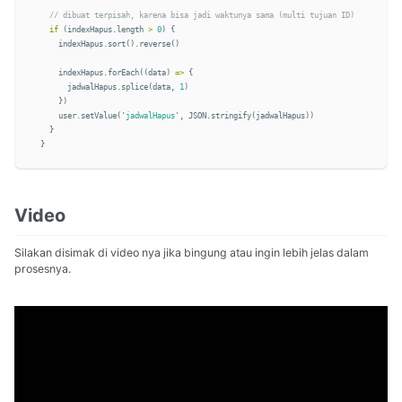
// dibuat terpisah, karena bisa jadi waktunya sama (multi tujuan ID)
if
(
indexHapus
.
length
>
0
)
{
indexHapus
.
sort
().
reverse
()
indexHapus
.
forEach
((
data
)
=>
{
jadwalHapus
.
splice
(
data
,
1
)
})
user
.
setValue
(
'
jadwalHapus
'
,
JSON
.
stringify
(
jadwalHapus
))
}
}
Video
Silakan disimak di video nya jika bingung atau ingin lebih jelas dalam
prosesnya.