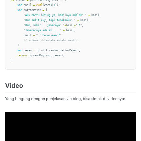
if
(
cocok
=
pola
.
exec
(
msg
.
text
)
)
{
var
hasil
=
eval
(
cocok
[
1
]);
var
daftarPesan
=
[
"
Aku bantu hitung ya, hasilnya adalah: 
"
+
hasil
,
"
Hmm sulit euy, tapi tebakanku: 
"
+
hasil
,
"
Hmm, mikir... jawabnya: 
"
+
hasil
+
"
 !
"
,
"
Jawabannya adalah ... 
"
+
hasil
,
hasil
+
"
 ! Benerkaaan?
"
// silakan ditambah-tambahi sendiri 
]
var
pesan
=
tg
.
util
.
random
(
daftarPesan
);
return
tg
.
sendMsg
(
msg
,
pesan
);
}
Video
Yang bingung dengan penjelasan via blog, bisa simak di videonya: