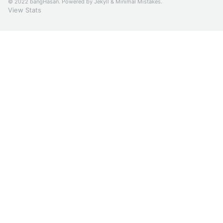
© 2022 bangHasan. Powered by
Jekyll
&
Minimal Mistakes
.
View Stats