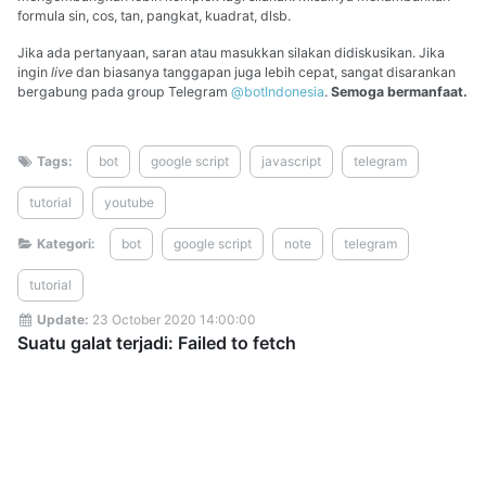
formula sin, cos, tan, pangkat, kuadrat, dlsb.
Jika ada pertanyaan, saran atau masukkan silakan didiskusikan. Jika
ingin
live
dan biasanya tanggapan juga lebih cepat, sangat disarankan
bergabung pada group Telegram
@botIndonesia
.
Semoga bermanfaat.
Tags:
bot
google script
javascript
telegram
tutorial
youtube
Kategori:
bot
google script
note
telegram
tutorial
Update:
23 October 2020 14:00:00