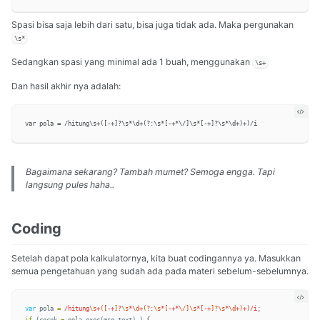
Spasi bisa saja lebih dari satu, bisa juga tidak ada. Maka pergunakan
\s*
Sedangkan spasi yang minimal ada 1 buah, menggunakan
\s+
Dan hasil akhir nya adalah:
Bagaimana sekarang? Tambah mumet? Semoga engga. Tapi
langsung pules haha..
Coding
Setelah dapat pola kalkulatornya, kita buat codingannya ya. Masukkan
semua pengetahuan yang sudah ada pada materi sebelum-sebelumnya.
var
pola
=
/hitung
\s
+
([
-+
]?\s
*
\d
+
(?:\s
*
[
-+*
\/]\s
*
[
-+
]?\s
*
\d
+
)
+
)
/i
;