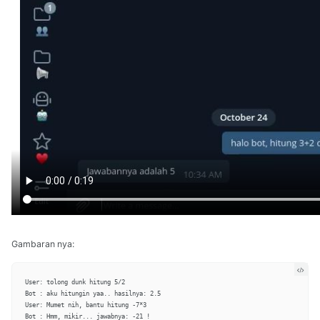
Gambaran nya:
User: tolong dunk hitung 5/2

Bot : aku hitungin yaa.. hasilnya: 2.5

User: Mumet nih, bantu hitung -7*3
