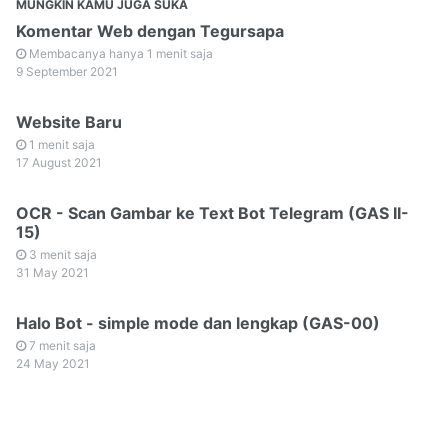
MUNGKIN KAMU JUGA SUKA
Komentar Web dengan Tegursapa
Membacanya hanya 1 menit saja
9 September 2021
Website Baru
1 menit saja
17 August 2021
OCR - Scan Gambar ke Text Bot Telegram (GAS II-
15)
3 menit saja
31 May 2021
Halo Bot - simple mode dan lengkap (GAS-00)
7 menit saja
24 May 2021