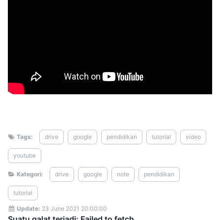
Tags:
drive
google
pendidikan
tutorial
video
youtube
Kategori:
drive
google
note
pendidikan
tutorial
Update:
23 June 2021 20:00:00