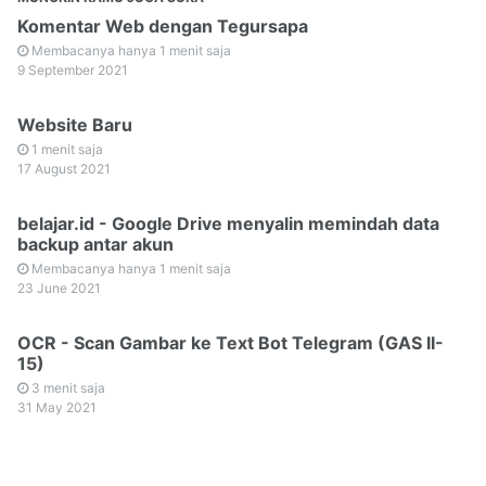
Komentar Web dengan Tegursapa
Membacanya hanya 1 menit saja
9 September 2021
Website Baru
1 menit saja
17 August 2021
belajar.id - Google Drive menyalin memindah data
backup antar akun
Membacanya hanya 1 menit saja
23 June 2021
OCR - Scan Gambar ke Text Bot Telegram (GAS II-
15)
3 menit saja
31 May 2021