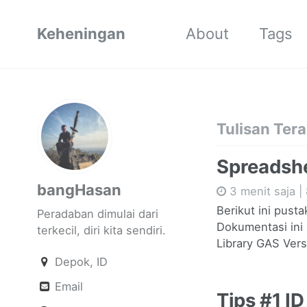
Keheningan
About
Tags
Tulisan Tera
Spreadshe
bangHasan
3 menit saja |
Berikut ini pust
Peradaban dimulai dari
Dokumentasi ini
terkecil, diri kita sendiri.
Library GAS Vers
Depok, ID
Email
Tips #1 I