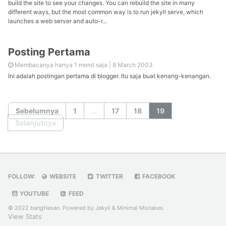
build the site to see your changes. You can rebuild the site in many
different ways, but the most common way is to run jekyll serve, which
launches a web server and auto-r...
Posting Pertama
Membacanya hanya 1 menit saja |
8 March 2003
Ini adalah postingan pertama di blogger. Itu saja buat kenang-kenangan.
Sebelumnya
1
…
17
18
19
Selanjutnya
FOLLOW:
WEBSITE
TWITTER
FACEBOOK
YOUTUBE
FEED
© 2022 bangHasan. Powered by
Jekyll
&
Minimal Mistakes
.
View Stats