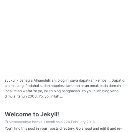
syukur - bahagia Alhamdulillah, blog ini saya dapatkan kembali…Dapat di
claim ulang. Padahal sudah hopeless lantaran akun email pada domain
local telah wafat.Yo yo, inilah blog banghasan..Yo yo, inilah blog yang
dimulai tahun 2003..Yo, yo, inilah ...
Welcome to Jekyll!
Membacanya hanya 1 menit saja |
24 February 2016
You’ll find this post in your _posts directory. Go ahead and edit it and re-